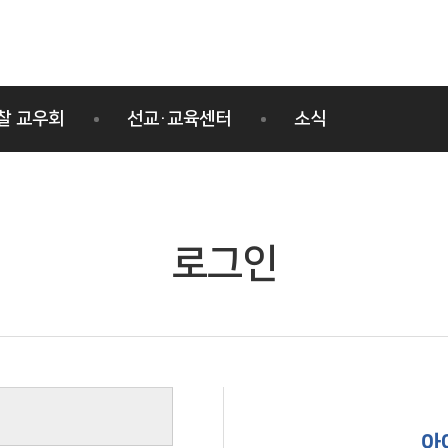
찰 교우회
선교·교육센터
소식
선교사 양성교육과정
공지사항
선교사 활동나눔
일정
사진자료
로그인
영상자료
보도자료
소식지
아