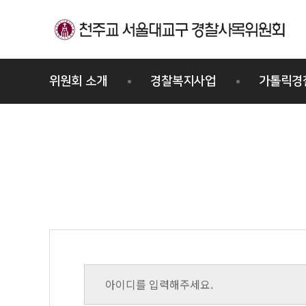
메뉴바로가기
본문바로가기
위원회 소개
경찰복지사업
가톨릭경
경찰사목위원회
프로그램
교우회
주요활동
세례/견진
연혁
위원사제
조직도
오시는길