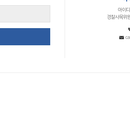
아이디
경찰사목위원
ca