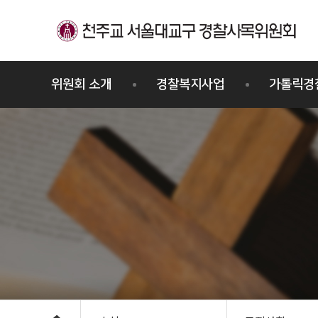
메뉴바로가기
본문바로가기
위원회 소개
경찰복지사업
가톨릭경
경찰사목위원회
프로그램
교우회
주요활동
세례/견진
연혁
위원사제
조직도
오시는길