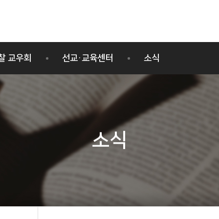
찰 교우회
선교·교육센터
소식
선교사 양성교육과정
공지사항
선교사 활동나눔
일정
사진자료
소식
영상자료
보도자료
소식지